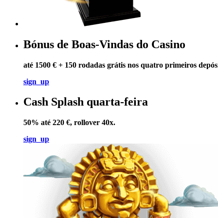
Bónus de Boas-Vindas do Casino
até 1500 € + 150 rodadas grátis nos quatro primeiros depósi
sign_up
Cash Splash quarta-feira
50% até 220 €, rollover 40x.
sign_up