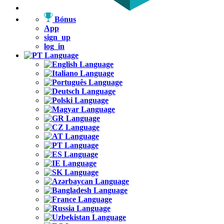
Bónus
App
sign_up
log_in